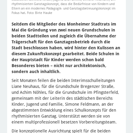
rhythmisierten Ganztagskonzept, dass die Bedürfnisse von Kindern und
Eltern an ein modernes Pädagogik- und Ganztagsbetreuungskonzept im
Fokus hat. Foto: Birte Hauke
Seitdem die Mitglieder des Monheimer Stadtrats im
Mai die Gründung von zwei neuen Grundschulen in
beiden Stadtteilen und zugleich die Übernahme der
Trägerschaft für den Ganztagesbetrieb durch die
Stadt beschlossen haben, wird hinter den Kulissen an
diesem Zukunftskonzept gearbeitet. Beide Schulen in
der Hauptstadt für Kinder werden schon bald
Besonderes bieten – nicht nur architektonisch,
sondern auch inhaltlich.
Seit Monaten feilen die beiden Interimsschulleitungen
Liane Neuhaus, für die Grundschule Bregenzer Straße,
und Achim Nöhles, für die Grundschule im Pfingsterfeld,
gemeinsam mit der Leiterin des städtischen Bereichs
Kinder, Jugend und Familie, Simone Feldmann, an der
abgestimmten Entwicklung eines Schulkonzepts für den
rhythmisierten Ganztag. Unterstützt werden sie von
einem multiprofessionell besetzen Vorbereitungsteam.
Die konzeptionelle Ausrichtung spielt für die beiden