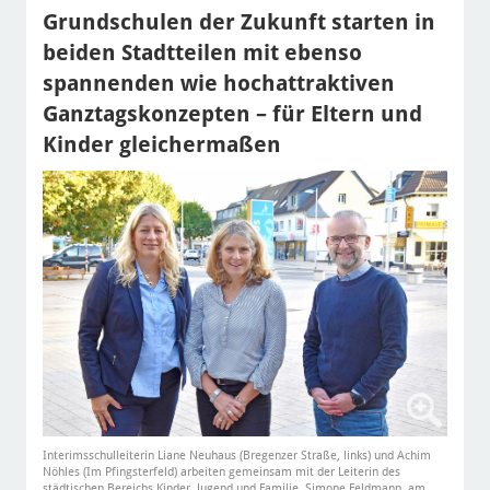
Grundschulen der Zukunft starten in
beiden Stadtteilen mit ebenso
spannenden wie hochattraktiven
Ganztagskonzepten – für Eltern und
Kinder gleichermaßen
Interimsschulleiterin Liane Neuhaus (Bregenzer Straße, links) und Achim
Nöhles (Im Pfingsterfeld) arbeiten gemeinsam mit der Leiterin des
städtischen Bereichs Kinder, Jugend und Familie, Simone Feldmann, am