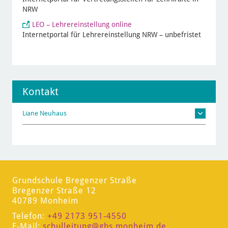
NRW
LEO – Lehrereinstellung online
Internetportal für Lehrereinstellung NRW – unbefristet
Kontakt
Liane Neuhaus
Grundschule Bregenzer Straße
Bregenzer Straße 12
40789 Monheim
Telefon:
+49 2173 951-4550
E-Mail:
schulleitung
@gbs.monheim.de