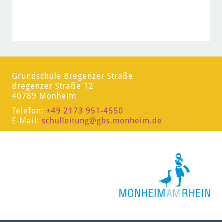
Grundschule Bregenzer Straße
Bregenzer Straße 12
40789 Monheim
Telefon:
+49 2173 951-4550
E-Mail:
schulleitung
@gbs.monheim.de