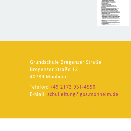
2025
Grundschule Bregenzer Straße
Bregenzer Straße 12
40789 Monheim
Telefon:
+49 2173 951-4550
E-Mail:
schulleitung
@gbs.monheim.de